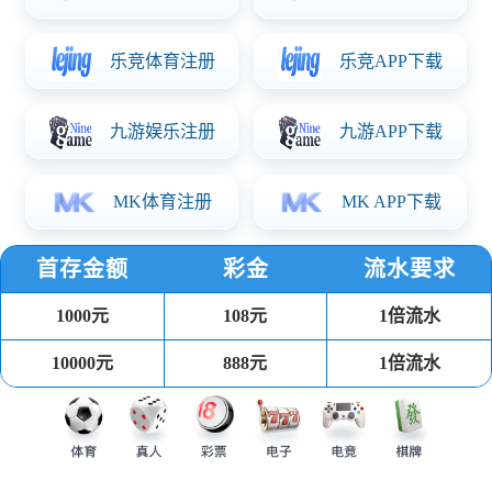
“天赋”和“遗憾”紧密相连。这位西班牙老将刚刚在沙特
大奖赛上完成了他职业生涯第100次登上领奖台的壮
举，然而，一个刺眼的数字横亘在荣誉簿上：两次世
界冠军的头衔之下，是长达十余年与总冠军奖杯无缘
的空白。当百次登台的纪录被点亮，却无总冠军加
冕，这份属于老将的独特遗憾，再度引发了车迷与专
业人士的深思。