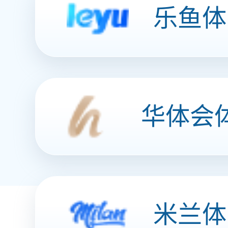
相关推荐文章
米兰双雄同季换帅：国米小因扎
本赛季意甲联赛呈现出一幅罕见的景
2026-07-26
戴维斯防守护框对手命中率降至
本赛季NBA内线防守格局再度引发
2026-08-01
拜仁慕尼黑CEO卡恩下课倒计
拜仁慕尼黑正在经历一场前所未有的
2026-07-25
拜仁慕尼黑8000万欧元报价
拜仁慕尼黑今夏的头号引援目标——