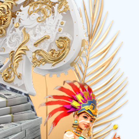
程，反而让联赛回归了竞技本质。本赛季，