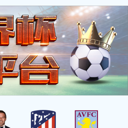
注册入口
球体育赛事与数据服务
与数据内容， 支持
APP下载
与
网页使
动态，掌握比赛节奏。