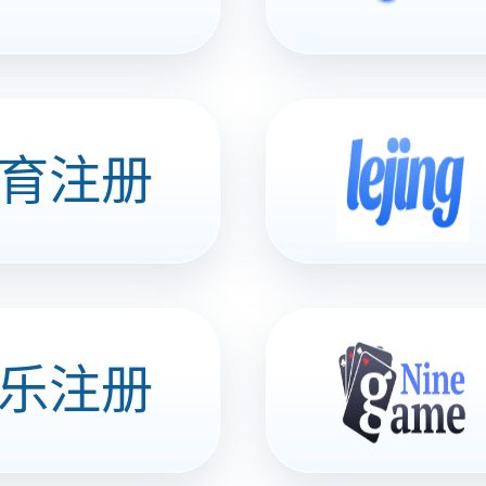
联系我们
快速导航
App下载
关于我们
隐私政策
rt@luxurywaterfrontbrokers.com
用户协议
网站地图