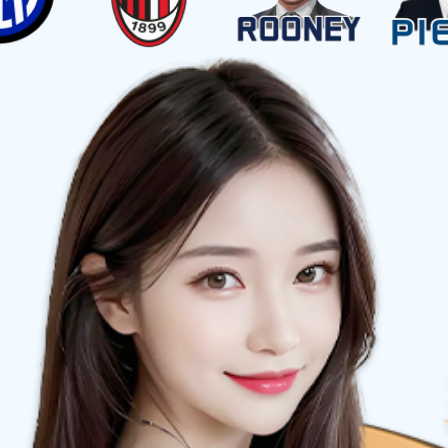
大看台）
上座率屡创新高，社交媒体上关于比赛的讨论热度持续攀升，甚至
年中超的热度为何能迎来如此强劲的反弹？这背后，既有联赛生